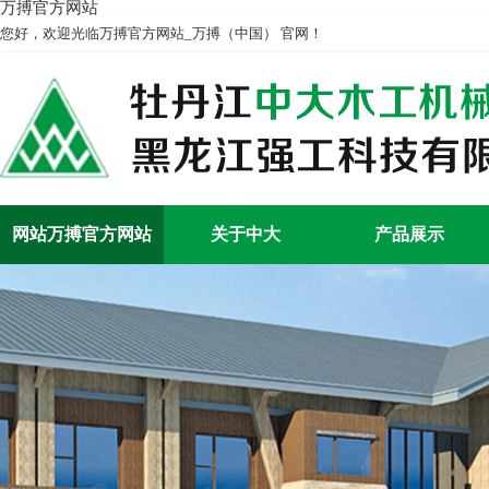
万搏官方网站
您好，欢迎光临万搏官方网站_万搏（中国） 官网！
网站万搏官方网站
关于中大
产品展示