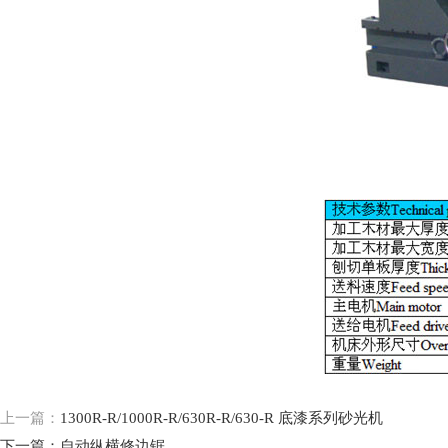
上一篇：
1300R-R/1000R-R/630R-R/630-R 底漆系列砂光机
下一篇：
自动纵横修边锯