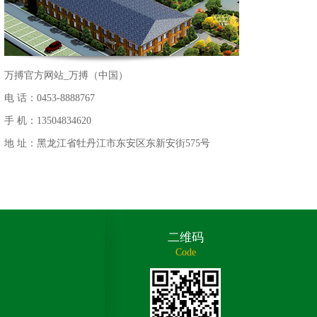
万搏官方网站_万搏（中国）
电 话：0453-8888767
手 机：13504834620
地 址：黑龙江省牡丹江市东安区东新安街575号
二维码
Code