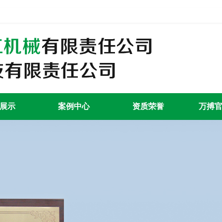
展示
案例中心
资质荣誉
万搏