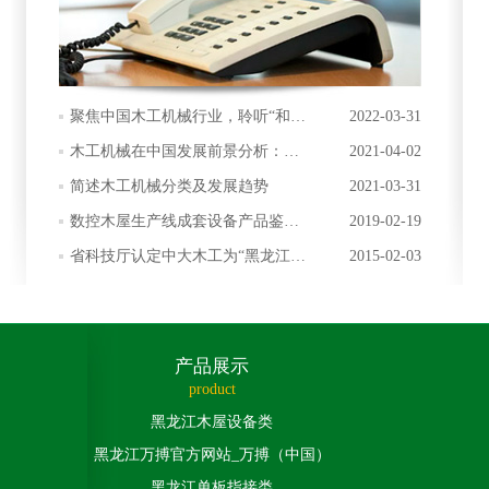
聚焦中国木工机械行业，聆听“和
2022-03-31
友”心声
木工机械在中国发展前景分析：挑
2021-04-02
战与机会并存
简述木工机械分类及发展趋势
2021-03-31
数控木屋生产线成套设备产品鉴定
2019-02-19
会
省科技厅认定中大木工为“黑龙江省
2015-02-03
木屋机械设备工程技术研究中心”
产品展示
product
黑龙江木屋设备类
黑龙江万搏官方网站_万搏（中国）
黑龙江单板指接类