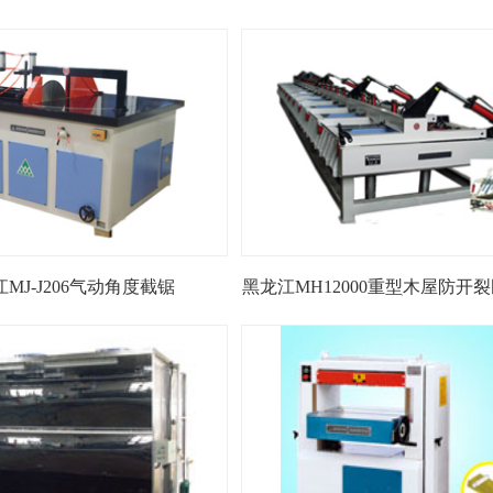
MJ-J206气动角度截锯
黑龙江MH12000重型木屋防开裂
拼方机