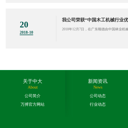
我公司荣获“中国木工机械行业优
20
2018年12月7日，在广东顺德由中国林
2018-10
关于中大
新闻资讯
About
News
公司简介
公司动态
万搏官方网站
行业动态