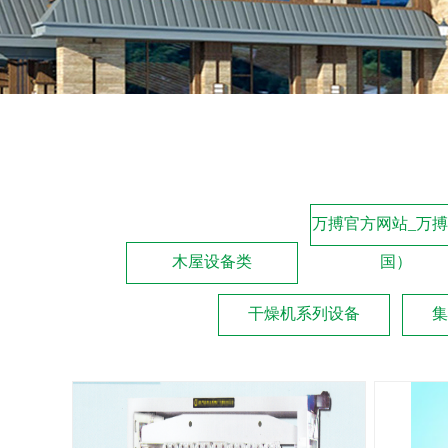
万搏官方网站_万
木屋设备类
国）
干燥机系列设备
集