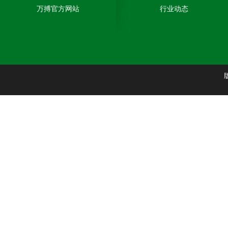
万搏官方网站
行业动态