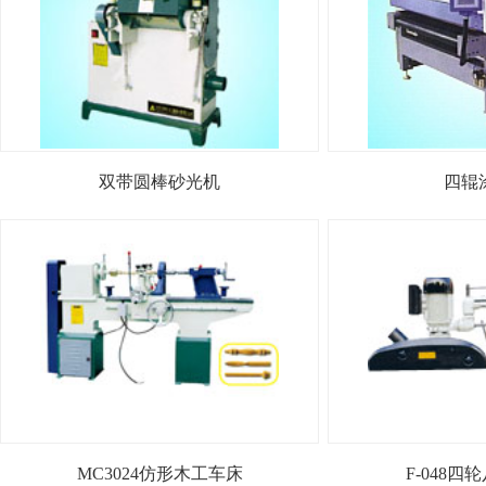
双带圆棒砂光机
四辊
MC3024仿形木工车床
F-048