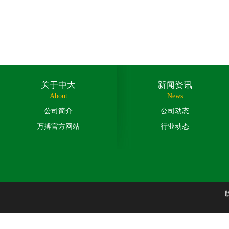
关于中大
新闻资讯
About
News
公司简介
公司动态
万搏官方网站
行业动态