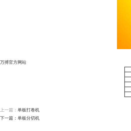
万搏官方网站
上一篇：
单板打卷机
下一篇：
单板分切机