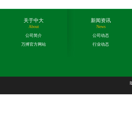
关于中大
新闻资讯
About
News
公司简介
公司动态
万搏官方网站
行业动态