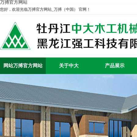
万搏官方网站
您好，欢迎光临万搏官方网站_万搏（中国） 官网！
网站万搏官方网站
关于中大
产品展示