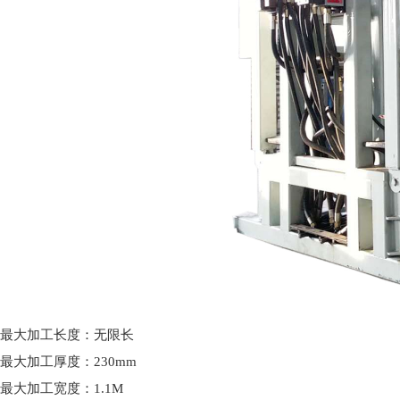
最大加工长度：无限长
最大加工厚度：230mm
最大加工宽度：1.1M