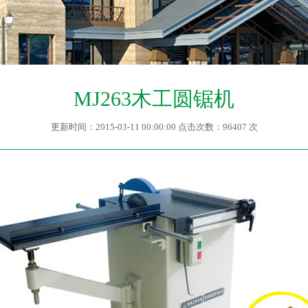
MJ263木工圆锯机
更新时间：2015-03-11 00:00:00 点击次数：96407 次