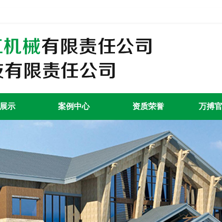
展示
案例中心
资质荣誉
万搏