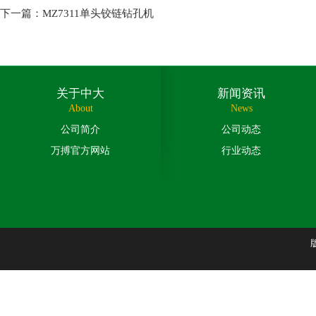
下一篇：
MZ7311单头铰链钻孔机
关于中大
新闻资讯
About
News
公司简介
公司动态
万搏官方网站
行业动态