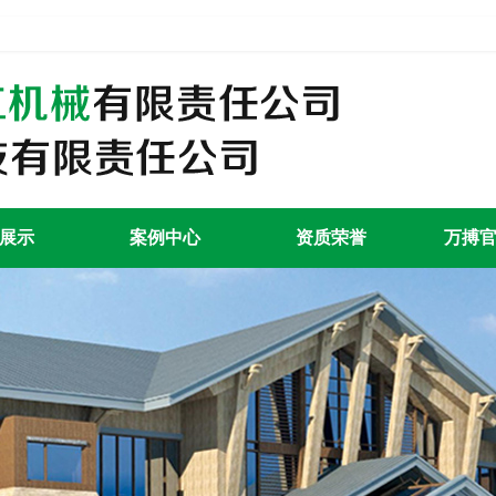
展示
案例中心
资质荣誉
万搏