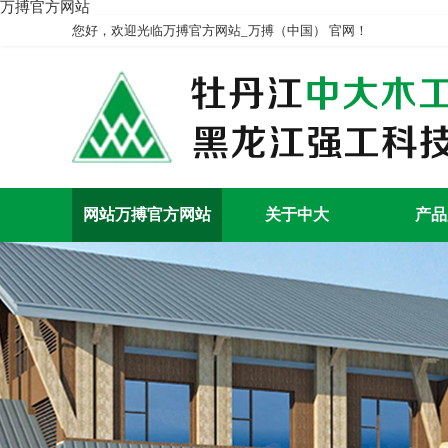
万搏官方网站
您好，欢迎光临万搏官方网站_万搏（中国） 官网！
网站万搏官方网站
关于中大
产品