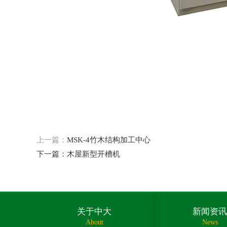
上一篇：
MSK-4竹木结构加工中心
下一篇：
木屋新型开槽机
关于中大
新闻资讯
About
News