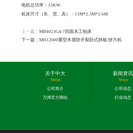
电机总功率：13KW
机床尺寸（长、宽、高）：13M*2.3M*2.6M
上一篇：
MB4023G4-7四面木工刨床
下一篇：
MH12000重型木屋防开裂卧式拼板/拼方机
关于中大
新闻资讯
About
News
公司简介
公司动态
万搏官方网站
行业动态