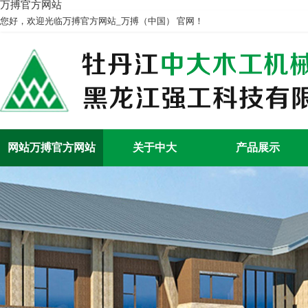
万搏官方网站
您好，欢迎光临万搏官方网站_万搏（中国） 官网！
网站万搏官方网站
关于中大
产品展示