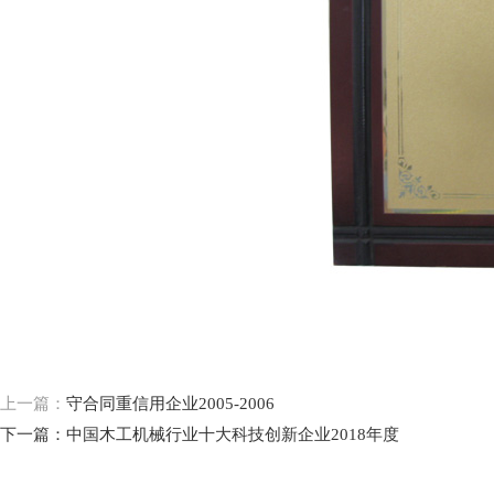
上一篇：
守合同重信用企业2005-2006
下一篇：
中国木工机械行业十大科技创新企业2018年度