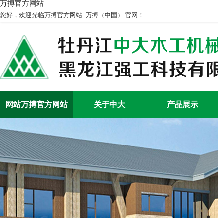
万搏官方网站
您好，欢迎光临万搏官方网站_万搏（中国） 官网！
网站万搏官方网站
关于中大
产品展示