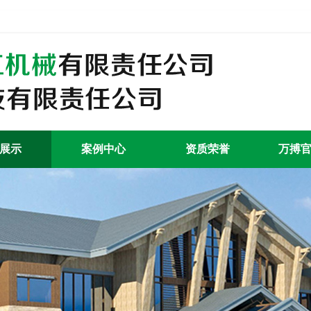
展示
案例中心
资质荣誉
万搏