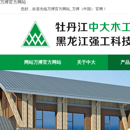
万搏官方网站
您好，欢迎光临万搏官方网站_万搏（中国） 官网！
网站万搏官方网站
关于中大
产品