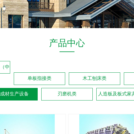
产品中心
搏（中
单板指接类
木工刨床类
成材生产设备
刃磨机类
人造板及板式家